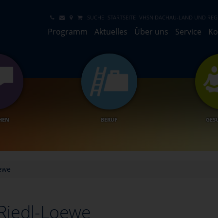
SUCHE
STARTSEITE
VHSN DACHAU-LAND UND REGI
Programm
Aktuelles
Über uns
Service
Ko
HEN
BERUF
GES
ewe
Riedl-Loewe