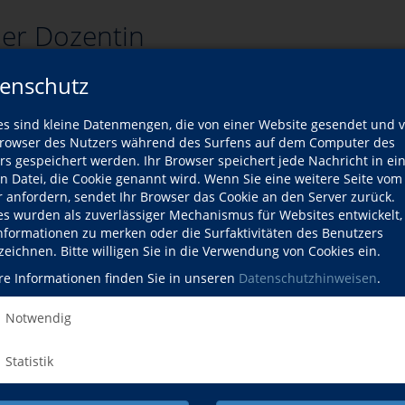
er Dozentin
enschutz
Wann?
es sind kleine Datenmengen, die von einer Website gesendet und 
Mo., 05.10.2026
owser des Nutzers während des Surfens auf dem Computer des
rs gespeichert werden. Ihr Browser speichert jede Nachricht in ei
iam
Do., 08.10.2026
en Datei, die Cookie genannt wird. Wenn Sie eine weitere Seite vom
r anfordern, sendet Ihr Browser das Cookie an den Server zurück.
Do., 08.10.2026
es wurden als zuverlässiger Mechanismus für Websites entwickelt
Informationen zu merken oder die Surfaktivitäten des Benutzers
ergiereicher Start in den Morgen
Fr., 09.10.2026
zeichnen. Bitte willigen Sie in die Verwendung von Cookies ein.
re Informationen finden Sie in unseren
Datenschutzhinweisen
.
ergiereicher Start in den Morgen
Fr., 09.10.2026
Notwendig
Statistik