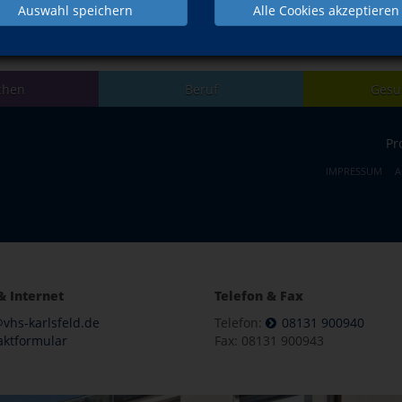
Auswahl speichern
Alle Cookies akzeptieren
NACH OBEN
chen
Beruf
Gesu
Pr
IMPRESSUM
A
& Internet
Telefon & Fax
vhs-karlsfeld.de
Telefon:
08131 900940
aktformular
Fax: 08131 900943