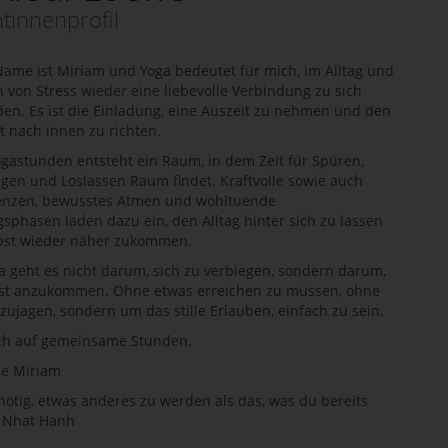
tinnenprofil
Name ist Miriam und Yoga bedeutet für mich, im Alltag und
von Stress wieder eine liebevolle Verbindung zu sich
nden. Es ist die Einladung, eine Auszeit zu nehmen und den
t nach innen zu richten.
gastunden entsteht ein Raum, in dem Zeit für Spüren,
en und Loslassen Raum findet. Kraftvolle sowie auch
enzen, bewusstes Atmen und wohltuende
phasen laden dazu ein, den Alltag hinter sich zu lassen
lbst wieder näher zukommen.
 geht es nicht darum, sich zu verbiegen, sondern darum,
lbst anzukommen. Ohne etwas erreichen zu müssen, ohne
hzujagen, sondern um das stille Erlauben, einfach zu sein.
ich auf gemeinsame Stunden.
e Miriam
t nötig, etwas anderes zu werden als das, was du bereits
ch Nhat Hanh