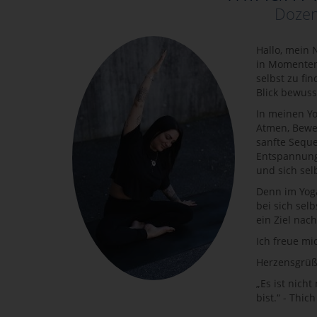
Dozen
Hallo, mein 
in Momenten 
selbst zu fi
Blick bewuss
In meinen Yo
Atmen, Beweg
sanfte Sequ
Entspannungs
und sich se
Denn im Yoga
bei sich se
ein Ziel nac
Ich freue m
Herzensgrüß
„Es ist nich
bist.“ - Thi