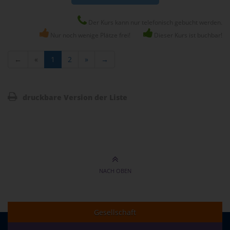
Der Kurs kann nur telefonisch gebucht werden.
Nur noch wenige Plätze frei!
Dieser Kurs ist buchbar!
←
«
1
2
»
→
druckbare Version der Liste
NACH OBEN
Gesellschaft