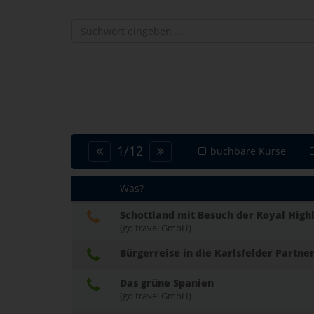
1
/
12
buchbare Kurse
Was?
Schottland mit Besuch der Royal Hig
(go travel GmbH)
Bürgerreise in die Karlsfelder Part
Das grüne Spanien
(go travel GmbH)