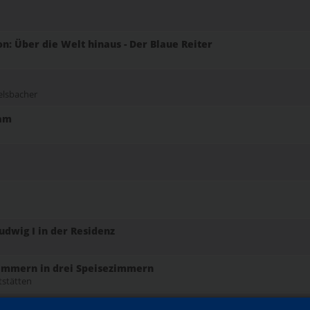
: Über die Welt hinaus - Der Blaue Reiter
elsbacher
ram
udwig I in der Residenz
zimmern in drei Speisezimmern
tstätten
Familienführung mit Kindern im Kindergarten- und Grundschula