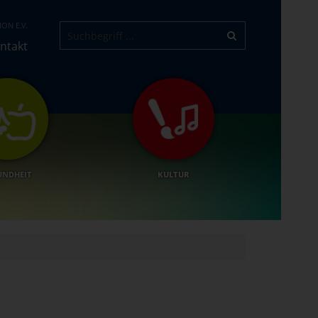
ON E.V.
ntakt
UNDHEIT
KULTUR