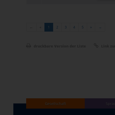
←
«
1
2
3
4
5
»
→
druckbare Version der Liste
Link zu
Gesellschaft
Spra