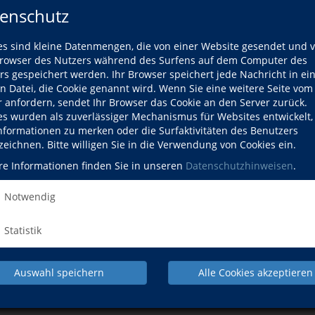
enschutz
ogie
es sind kleine Datenmengen, die von einer Website gesendet und 
owser des Nutzers während des Surfens auf dem Computer des
rs gespeichert werden. Ihr Browser speichert jede Nachricht in ei
en Datei, die Cookie genannt wird. Wenn Sie eine weitere Seite vom
r anfordern, sendet Ihr Browser das Cookie an den Server zurück.
es wurden als zuverlässiger Mechanismus für Websites entwickelt
Informationen zu merken oder die Surfaktivitäten des Benutzers
zeichnen. Bitte willigen Sie in die Verwendung von Cookies ein.
 Patientenverfügung
re Informationen finden Sie in unseren
Datenschutzhinweisen
.
Notwendig
 Ein Blick hinter die Kulissen von Kryptowährungen
Statistik
13-Jahreszeiten"-Typologie - Farbe zieht an!
Auswahl speichern
Alle Cookies akzeptieren
ypgerechtes Schminken, gewusst wie?