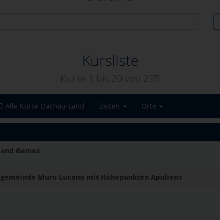
Kursliste
Kurse 1 bis
20
von
235
Alle Kurse Dachau-Land
Zeiten
Orte
hland Games
nergemeinde Muro Lucano mit Höhepunkten Apuliens