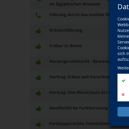
im Ägyptischen Museum
Dat
Führung durch das Institut für Pathol
Cooki
Webbr
Kräuterführung
Nutze
klein
Serve
Früher in Rente
Cooki
sich 
aufzu
Vorsorgevollmacht - Betreuungs- und
Weite
Vortrag: Erben und Vererben
Vortrag: Von Blockchain bis Bitcoin -
Ganzheitliche Farbberatung nach der "
Farbtypgerechte Schminkberatung - T