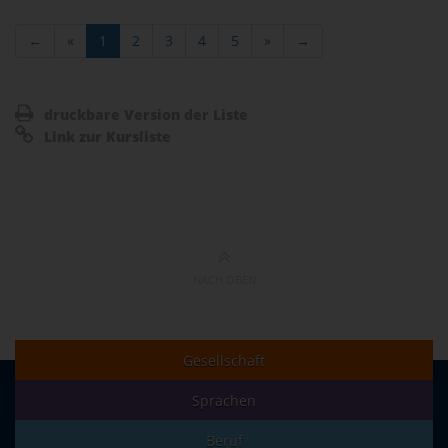
←
«
1
2
3
4
5
»
→
druckbare Version der Liste
Link zur Kursliste
NACH OBEN
Gesellschaft
Sprachen
Beruf