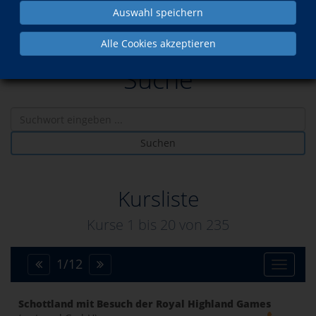
Auswahl speichern
Alle Cookies akzeptieren
Suche
Suchen
Kursliste
Kurse 1 bis
20
von
235
1
/
12
Toggle
Schottland mit Besuch der Royal Highland Games