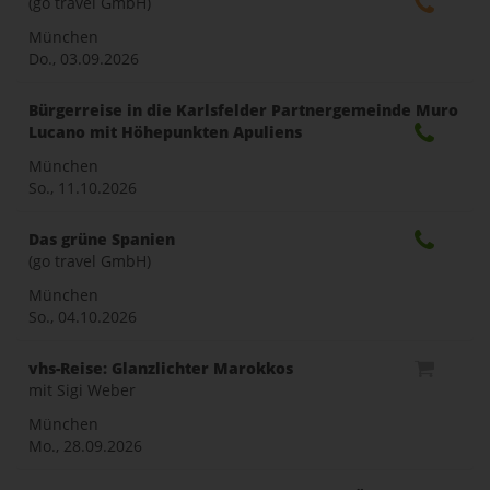
(go travel GmbH)
naviga
München
Do., 03.09.2026
Bürgerreise in die Karlsfelder Partnergemeinde Muro
Lucano mit Höhepunkten Apuliens
München
So., 11.10.2026
Das grüne Spanien
(go travel GmbH)
München
So., 04.10.2026
vhs-Reise: Glanzlichter Marokkos
mit Sigi Weber
München
Mo., 28.09.2026