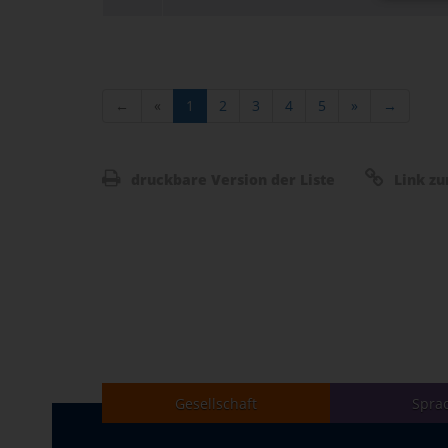
←
«
1
2
3
4
5
»
→
druckbare Version der Liste
Link zu
Gesellschaft
Spra