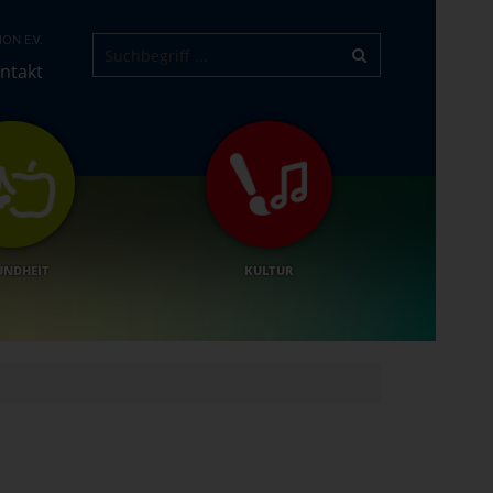
ON E.V.
ntakt
UNDHEIT
KULTUR