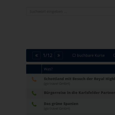
1
/
12
buchbare Kurse
Was?
Schottland mit Besuch der Royal Hig
(go travel GmbH)
Bürgerreise in die Karlsfelder Part
Das grüne Spanien
(go travel GmbH)