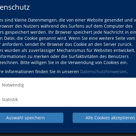
enschutz
ogie
es sind kleine Datenmengen, die von einer Website gesendet und 
owser des Nutzers während des Surfens auf dem Computer des
rs gespeichert werden. Ihr Browser speichert jede Nachricht in ei
en Datei, die Cookie genannt wird. Wenn Sie eine weitere Seite vom
r anfordern, sendet Ihr Browser das Cookie an den Server zurück.
es wurden als zuverlässiger Mechanismus für Websites entwickelt
Informationen zu merken oder die Surfaktivitäten des Benutzers
zeichnen. Bitte willigen Sie in die Verwendung von Cookies ein.
 Patientenverfügung
re Informationen finden Sie in unseren
Datenschutzhinweisen
.
Notwendig
 Ein Blick hinter die Kulissen von Kryptowährungen
Statistik
13-Jahreszeiten"-Typologie - Farbe zieht an!
Auswahl speichern
Alle Cookies akzeptieren
ypgerechtes Schminken, gewusst wie?