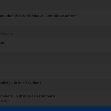
: Über die Welt hinaus - Der Blaue Reiter
elsbacher
ram
udwig I in der Residenz
zimmern in drei Speisezimmern
tstätten
Familienführung mit Kindern im Kindergarten- und Grundschula