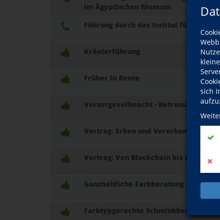
im Ägyptischen Museum
Dat
Führung durch das Institut für Pathol
Cooki
Webbr
Kräuterführung
Nutze
klein
Serve
Früher in Rente
Cooki
sich 
aufzu
Vorsorgevollmacht - Betreuungs- und
Weite
Vortrag: Erben und Vererben
Vortrag: Von Blockchain bis Bitcoin -
Ganzheitliche Farbberatung nach der "
Farbtypgerechte Schminkberatung - T