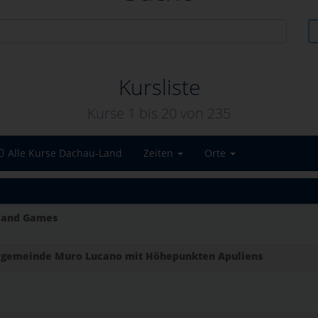
Kursliste
Kurse 1 bis
20
von
235
Alle Kurse Dachau-Land
Zeiten
Orte
hland Games
nergemeinde Muro Lucano mit Höhepunkten Apuliens